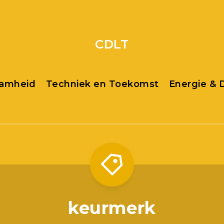
CDLT
aamheid
Techniek en Toekomst
Energie &
keurmerk